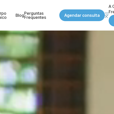
A C
Fr
rpo
Perguntas
Agendar consulta
Blog
nico
Frequentes