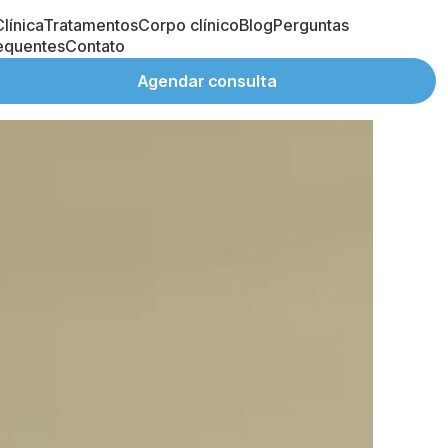
línica
Tratamentos
Corpo clínico
Blog
Perguntas
equentes
Contato
Agendar consulta