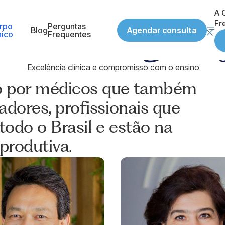
dicos Professo
A C
Fr
rpo
Perguntas
Agendar consulta
 formam gera
Blog
nico
Frequentes
Excelência clínica e compromisso com o ensino
o por médicos que também
adores, profissionais que
odo o Brasil e estão na
produtiva.