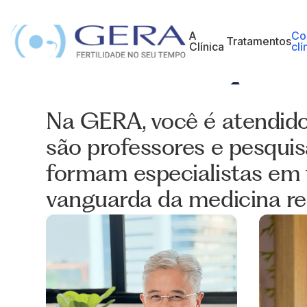
Mé
A
Co
que
Tratamentos
Clínica
clí
NOSSA EQUIPE
Na GERA, você é atendid
são professores e pesquis
formam especialistas em t
vanguarda da medicina re