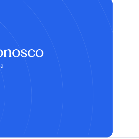
Conosco
ba