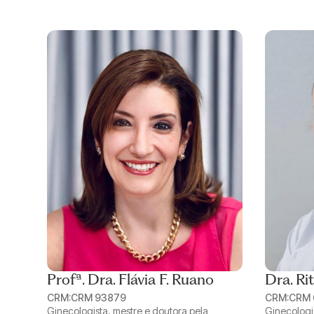
Profª. Dra. Flávia F. Ruano
Dra. Ri
CRM:
CRM 93879
CRM:
CRM 
Ginecologista, mestre e doutora pela
Ginecologis