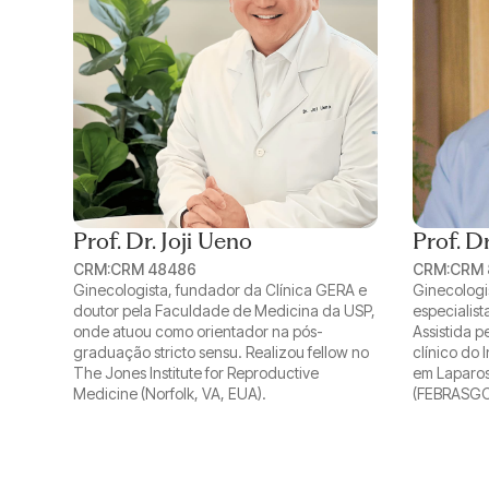
Prof. Dr. Joji Ueno
Prof. D
CRM:
CRM 48486
CRM:
CRM 
Ginecologista, fundador da Clínica GERA e
Ginecologi
doutor pela Faculdade de Medicina da USP,
especialis
onde atuou como orientador na pós-
Assistida p
graduação stricto sensu. Realizou fellow no
clínico do 
The Jones Institute for Reproductive
em Laparos
Medicine (Norfolk, VA, EUA).
(FEBRASGO