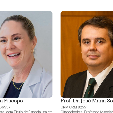
ta Piscopo
Prof. Dr. José Maria S
66957
CRM:
CRM 82551
ta, com Título de Especialista em
Ginecologista, Professor Associa