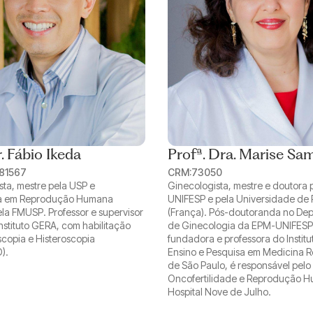
r. Fábio Ikeda
Profª. Dra. Marise S
81567
CRM:
73050
sta, mestre pela USP e
Ginecologista, mestre e doutora
ta em Reprodução Humana
UNIFESP e pela Universidade de 
ela FMUSP. Professor e supervisor
(França). Pós-doutoranda no De
Instituto GERA, com habilitação
de Ginecologia da EPM-UNIFESP
copia e Histeroscopia
fundadora e professora do Institu
).
Ensino e Pesquisa em Medicina R
de São Paulo, é responsável pelo
Oncofertilidade e Reprodução 
Hospital Nove de Julho.