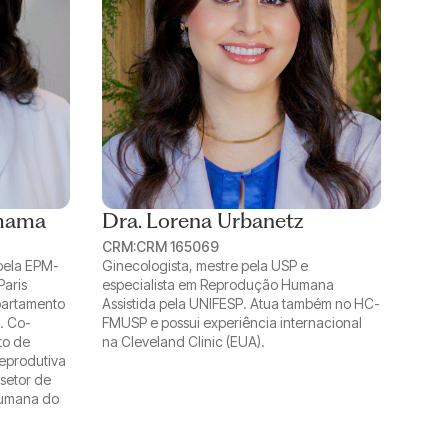
amama
Dra. Lorena Urbanetz
CRM:
CRM 165069
 pela EPM-
Ginecologista, mestre pela USP e
Paris
especialista em Reprodução Humana
partamento
Assistida pela UNIFESP. Atua também no HC-
. Co-
FMUSP e possui experiência internacional
to de
na Cleveland Clinic (EUA).
eprodutiva
 setor de
Humana do