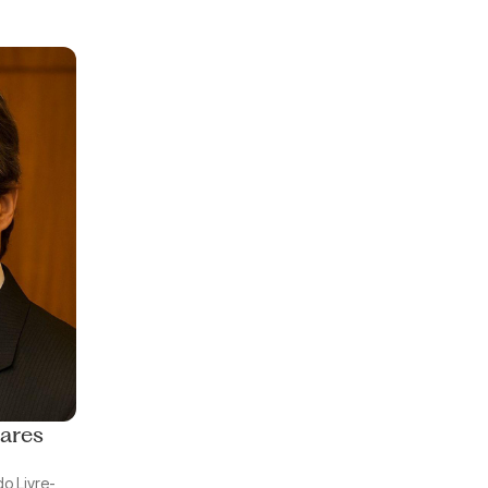
oares
do Livre-