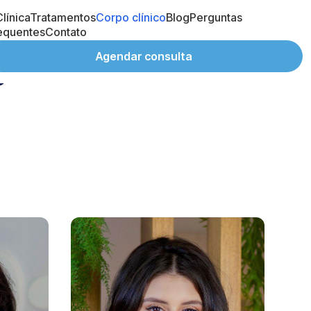
res
línica
Tratamentos
Corpo clínico
Blog
Perguntas
equentes
Contato
ções
Agendar consulta