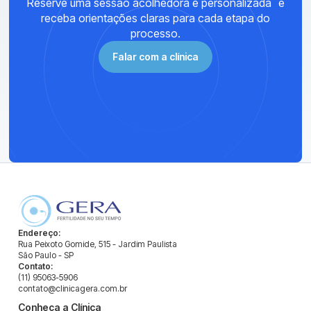
Reserve uma sessão acolhedora e personalizada e
receba orientações claras para cada etapa do
processo.
Falar com a clínica
Endereço:
Rua Peixoto Gomide, 515 - Jardim Paulista
São Paulo - SP
Contato:
(11) 95063-5906
contato@clinicagera.com.br
Conheça a Clínica