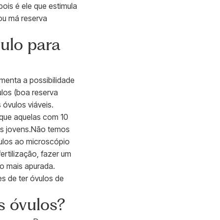
pois é ele que estimula
 ou má reserva
ulo para
enta a possibilidade
los (boa reserva
óvulos viáveis.
 que aquelas com 10
is jovens.Não temos
ulos ao microscópio
ertilização, fazer um
o mais apurada.
s de ter óvulos de
s óvulos?