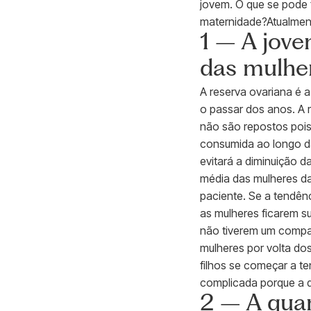
jovem. O que se pode 
maternidade?Atualmente
1 – A jove
das mulhe
A reserva ovariana é 
o passar dos anos. A 
não são repostos pois
consumida ao longo da
evitará a diminuição d
média das mulheres da
paciente. Se a tendên
as mulheres ficarem s
não tiverem um compan
mulheres por volta dos
filhos se começar a te
complicada porque a q
2 – A quan