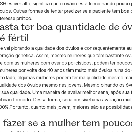
FSH estiver alto, significa que o ovário está funcionando pouco 
lículos. Outras formas de tentar predizer se a paciente tem boa
teresse prático.
sta ter boa quantidade de óv
 fértil
 vai piorando a qualidade dos óvulos e consequentemente aum
lteração genética. Assim, mesmo mulheres que têm bastante óvu
e com as mulheres com ovários policísticos, podem ter poucos 
mulheres por volta dos 40 anos têm muito mais óvulos ruins do
tro lado, algumas mulheres podem ter má qualidade mesmo ma
qualidade dos óvulos mesmo nas jovens. Mesmo olhando os óv
r sua qualidade. Uma maneira de avaliar melhor seria, após sua f
rião formado. Dessa forma, seria possível uma avaliação muit
0%.Portanto, quanto mais jovem, maiores são as possibilidade
 fazer se a mulher tem pouco