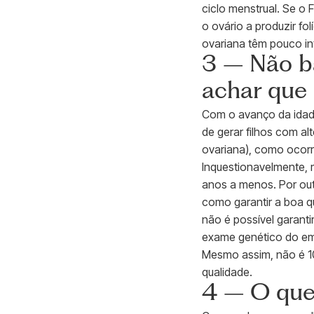
ciclo menstrual. Se o 
o ovário a produzir fo
ovariana têm pouco in
3 – Não ba
achar que é
Com o avanço da idade
de gerar filhos com a
ovariana), como ocorr
Inquestionavelmente, 
anos a menos. Por ou
como garantir a boa 
não é possível garanti
exame genético do emb
Mesmo assim, não é 10
qualidade.
4 – O que