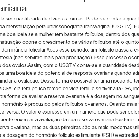
ariana
e ser quantificada de diversas formas. Pode-se contar a quant
o da menstruação pela ultrassonografia transvaginal (USGTV). 
ma boa ideia se a mulher tem bastante folículos, dentro dos qu
nstruação ocorre o crescimento de vários folículos até o quinto
 dominância folicular.Após esse período, um folículo passa a c
tresia (não servirão mais para procriação). Esse processo ocor
o dos óvulos.Assim, com o USGTV conta-se a quantidade desde
s uma boa ideia do potencial de resposta ovariana quando ad
mular a ovulação. Dessa forma é possível ter uma noção do tem
a CFA, ela terá pouco tempo de vida fértil, e se tiver alta CFA, i
ra forma de avaliar a reserva ovariana é a dosagem no sangue
 hormônio é produzido pelos folículos ovarianos. Quanto mais fo
e-versa. O valor é expresso em um número que pode ser colo
aciente enxergar a avaliação da sua reserva ovariana.Existem o
eserva ovariana, mas as duas primeiras são as mais modernas ut
ia a dosagem do hormônio folículo estimulante (FSH) e estradiol 