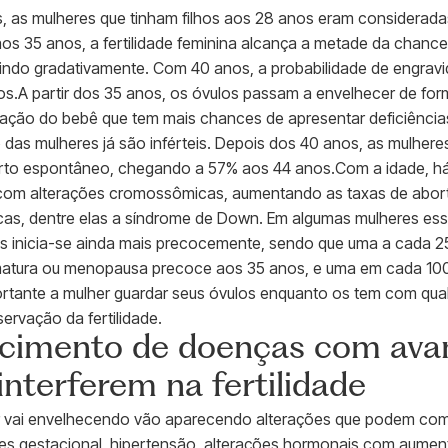
 as mulheres que tinham filhos aos 28 anos eram consideradas 
aos 35 anos, a fertilidade feminina alcança a metade da chanc
nuindo gradativamente. Com 40 anos, a probabilidade de engrav
s.A partir dos 35 anos, os óvulos passam a envelhecer de form
rmação do bebê que tem mais chances de apresentar deficiênc
 das mulheres já são inférteis. Depois dos 40 anos, as mulhe
orto espontâneo, chegando a 57% aos 44 anos.Com a idade, há
com alterações cromossômicas, aumentando as taxas de abor
s, dentre elas a síndrome de Down. Em algumas mulheres es
s inicia-se ainda mais precocemente, sendo que uma a cada 2
ematura ou menopausa precoce aos 35 anos, e uma em cada 100
ortante a mulher guardar seus óvulos enquanto os tem com qual
servação da fertilidade.
cimento de doenças com ava
interferem na fertilidade
 vai envelhecendo vão aparecendo alterações que podem compr
s gestacional, hipertensão, alterações hormonais com aument