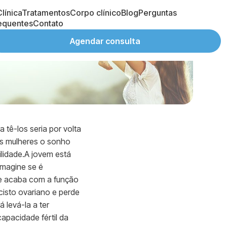
línica
Tratamentos
Corpo clínico
Blog
Perguntas
equentes
Contato
Agendar consulta
a tê-los seria por volta
as mulheres o sonho
ilidade.A jovem está
imagine se é
ue acaba com a função
cisto ovariano e perde
 levá-la a ter
pacidade fértil da