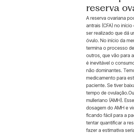
reserva ov
A reserva ovariana pod
antrais (CFA) no iníci
ser realizado que dá u
óvulo. No início da me
termina o processo de
outros, que vão para a
é inevitável o consum
não dominantes. Temo
medicamento para esti
paciente. Se tiver baix
tempo de ovulação.Out
mulleriano (AMH). Esse
dosagem do AMH e vic
ficando fácil para a p
tentar quantificar a r
fazer a estimativa ser