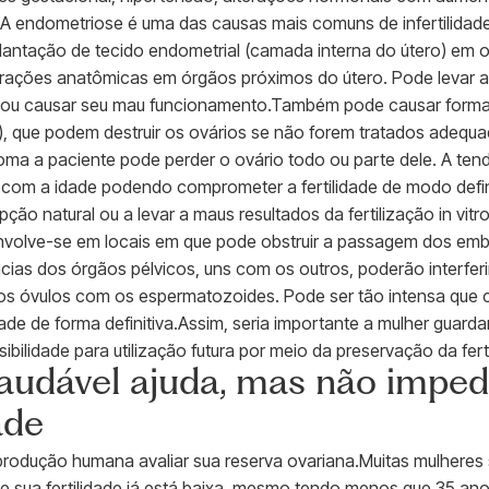
e.A endometriose é uma das causas mais comuns de infertilida
lantação de tecido endometrial (camada interna do útero) em o
terações anatômicas em órgãos próximos do útero. Pode levar 
s ou causar seu mau funcionamento.Também pode causar forma
, que podem destruir os ovários se não forem tratados adequ
ioma a paciente pode perder o ovário todo ou parte dele. A ten
 com a idade podendo comprometer a fertilidade de modo defi
o natural ou a levar a maus resultados da fertilização in vitro
volve-se em locais em que pode obstruir a passagem dos embri
as dos órgãos pélvicos, uns com os outros, poderão interferir 
 dos óvulos com os espermatozoides. Pode ser tão intensa que
ade de forma definitiva.Assim, seria importante a mulher guarda
bilidade para utilização futura por meio da preservação da ferti
saudável ajuda, mas não impe
ade
eprodução humana avaliar sua reserva ovariana.Muitas mulhere
sua fertilidade já está baixa, mesmo tendo menos que 35 ano