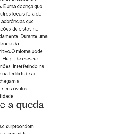
de. É uma doença que
utros locais fora do
a aderências que
ções de cistos no
adamente. Durante uma
dência da
nitivo.O mioma pode
. Ele pode crescer
ões, interferindo na
na fertilidade ao
 chegam a
r seus óvulos
lidade.
de a queda
s se surpreendem
s e uma vida