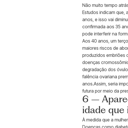
Não muito tempo atrás,
Estudos indicam que, 
anos, e isso vai dimi
confirmada aos 35 ano
pode interferir na fo
Aos 40 anos, um terço
maiores riscos de ab
produzidos embriões 
doenças cromossômica
degradação dos óvulo
falência ovariana pr
anos.Assim, seria imp
futura por meio da pre
6 – Apare
idade que 
À medida que a mulher
Doenças como diabete