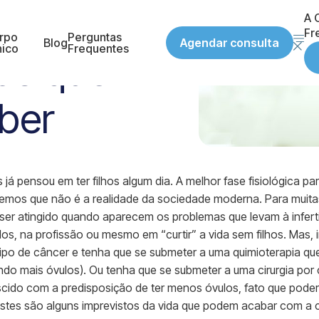
pós os
A C
Fr
rpo
Perguntas
Agendar consulta
Blog
nico
Frequentes
sas que
aber
já pensou em ter filhos algum dia. A melhor fase fisiológica par
emos que não é a realidade da sociedade moderna. Para muit
 ser atingido quando aparecem os problemas que levam à infert
os, na profissão ou mesmo em “curtir” a vida sem filhos. Mas, 
ipo de câncer e tenha que se submeter a uma quimioterapia q
ndo mais óvulos). Ou tenha que se submeter a uma cirurgia por 
cido com a predisposição de ter menos óvulos, fato que poderá
es são alguns imprevistos da vida que podem acabar com a ca