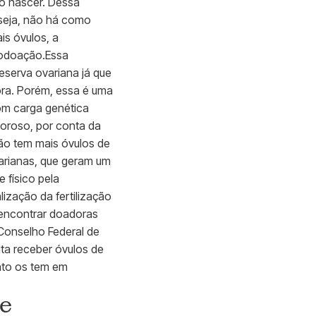
ao nascer. Dessa
 seja, não há como
is óvulos, a
ovodoação.Essa
eserva ovariana já que
tora. Porém, essa é uma
com carga genética
loroso, por conta da
ão tem mais óvulos de
varianas, que geram um
 físico pela
ização da fertilização
l encontrar doadoras
 Conselho Federal de
ita receber óvulos de
nto os tem em
de