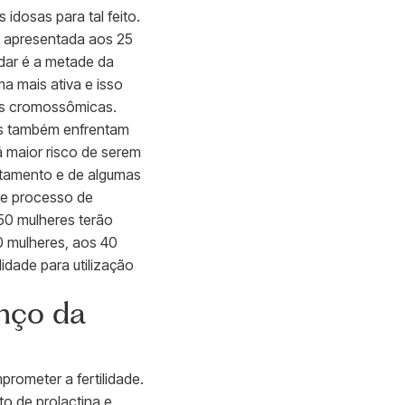
idosas para tal feito.
e apresentada aos 25
idar é a metade da
a mais ativa e isso
ias cromossômicas.
res também enfrentam
 maior risco de serem
tamento e de algumas
se processo de
50 mulheres terão
 mulheres, aos 40
idade para utilização
nço da
ometer a fertilidade.
o de prolactina e