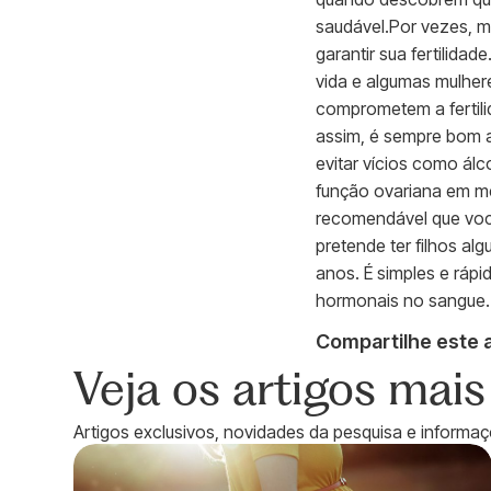
saudável.Por vezes, 
garantir sua fertilid
vida e algumas mulher
comprometem a fertil
assim, é sempre bom ap
evitar vícios como álc
função ovariana em me
recomendável que você
pretende ter filhos 
anos. É simples e rápi
hormonais no sangue.
Compartilhe este a
Veja os artigos mai
Artigos exclusivos, novidades da pesquisa e informaçõ