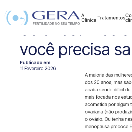
Quer ser mãe a
A
Co
Tratamentos
Clínica
clí
35 anos? 7 coi
você precisa s
Publicado em:
11 Fevereiro 2026
A maioria das mulheres 
dos 20 anos, mas sab
acaba sendo difícil de
mais focada nos estud
acometida por algum t
ovariana (não produzi
o ovário. Ou tenha nas
menopausa precoce.Est