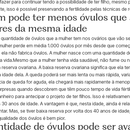
fazer para continuar tendo a possibilidade de ter filho, mesmo
, isso é possível preservando a fertilidade pelas técnicas de 
m pode ter menos óvulos que 
res da mesma idade
a quantidade de óvulos que a mulher tem nos ovários que vão
mulher perde em média 1.000 óvulos por mês desde que começa
 ela não fabrica óvulos. A mulher nasce com uma quantidade d
 vida.Mesmo que a mulher tenha vida saudável, não fume ou n
a reserva ovariana. A baixa reserva ovariana significa que ela 
 idade dela. A queda poderá ser mais lenta ou mais rápida, var
cia de queda for aguda, ela chegará mais rapidamente à men
urpresas quando descobrem que têm pouco tempo de vida fértil
heiro para antecipar o projeto de ter filhos. Isso é relativ
 30 anos de idade. A vantagem é que, nesta idade, ainda é relat
ntar. Mas, se tiver baixa reserva por volta dos 40 anos de idade
ualidade dos óvulos é bem pior.
tidade de óvulos pode ser ava