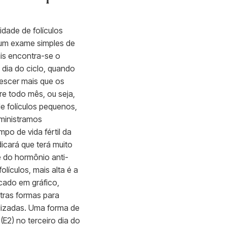
idade de folículos
É um exame simples de
ais encontra-se o
 dia do ciclo, quando
rescer mais que os
re todo mês, ou seja,
 folículos pequenos,
ministramos
po de vida fértil da
ndicará que terá muito
 do hormônio anti-
lículos, mais alta é a
cado em gráfico,
utras formas para
ilizadas. Uma forma de
(E2) no terceiro dia do