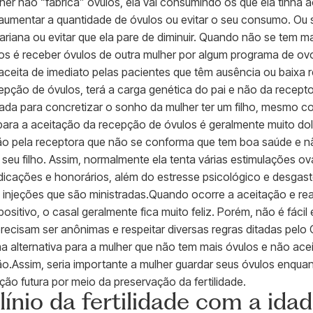
r não “fabrica” óvulos, ela vai consumindo os que ela tinha 
 aumentar a quantidade de óvulos ou evitar o seu consumo. Ou
riana ou evitar que ela pare de diminuir. Quando não se tem ma
ilhos é receber óvulos de outra mulher por algum programa de 
aceita de imediato pelas pacientes que têm ausência ou baixa r
cepção de óvulos, terá a carga genética do pai e não da recep
izada para concretizar o sonho da mulher ter um filho, mesmo 
para a aceitação da recepção de óvulos é geralmente muito do
ção pela receptora que não se conforma que tem boa saúde e n
 seu filho. Assim, normalmente ela tenta várias estimulações o
cações e honorários, além do estresse psicológico e desgaste
injeções que são ministradas.Quando ocorre a aceitação e real
 positivo, o casal geralmente fica muito feliz. Porém, não é fáci
precisam ser anônimas e respeitar diversas regras ditadas pelo
ma alternativa para a mulher que não tem mais óvulos e não ace
ão.Assim, seria importante a mulher guardar seus óvulos enqua
ação futura por meio da preservação da fertilidade.
ínio da fertilidade com a ida