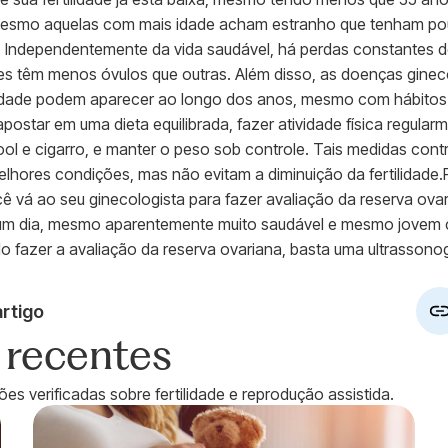
mesmo aquelas com mais idade acham estranho que tenham po
ade. Independentemente da vida saudável, há perdas constantes 
es têm menos óvulos que outras. Além disso, as doenças ginec
idade podem aparecer ao longo dos anos, mesmo com hábito
ostar em uma dieta equilibrada, fazer atividade física regular
ool e cigarro, e manter o peso sob controle. Tais medidas contr
lhores condições, mas não evitam a diminuição da fertilidade.P
 vá ao seu ginecologista para fazer avaliação da reserva ova
algum dia, mesmo aparentemente muito saudável e mesmo jove
do fazer a avaliação da reserva ovariana, basta uma ultrassono
rtigo
s recentes
es verificadas sobre fertilidade e reprodução assistida.