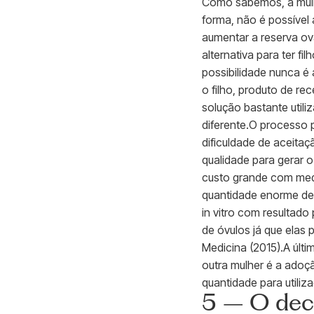
Como sabemos, a mulhe
forma, não é possível
aumentar a reserva ova
alternativa para ter f
possibilidade nunca é 
o filho, produto de re
solução bastante util
diferente.O processo 
dificuldade de aceita
qualidade para gerar o
custo grande com medi
quantidade enorme de 
in vitro com resultado
de óvulos já que elas 
Medicina (2015).A últi
outra mulher é a adoç
quantidade para utiliz
5 – O decl