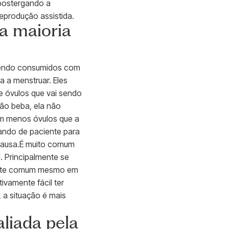
 postergando a
reprodução assistida.
a maioria
 sendo consumidos com
 a menstruar. Eles
e óvulos que vai sendo
ão beba, ela não
tem menos óvulos que a
iando de paciente para
opausa.É muito comum
. Principalmente se
amente comum mesmo em
ivamente fácil ter
, a situação é mais
liada pela