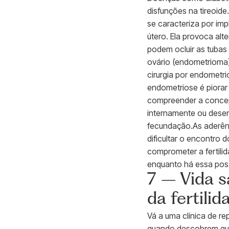
disfunções na tireoid
se caracteriza por imp
útero. Ela provoca al
podem ocluir as tuba
ovário (endometrioma)
cirurgia por endometr
endometriose é piorar
compreender a concepçã
internamente ou desen
fecundação.As aderênci
dificultar o encontro
comprometer a fertilid
enquanto há essa possi
7 – Vida 
da fertilid
Vá a uma clínica de r
quando descobrem que 