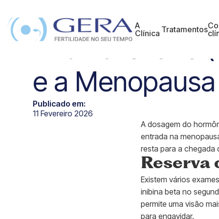
Hormônio
A
Co
Tratamentos
Clínica
clí
Antimulleriano
e a Menopausa
Publicado em:
11 Fevereiro 2026
A dosagem do hormônio
entrada na menopausa,
resta para a chegada
Reserva 
Existem vários exames 
inibina beta no segun
permite uma visão mai
para engavidar.