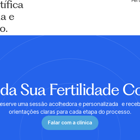
Fer
ífica
da e
mo.
AGENDE SUA CONSULTA
da Sua Fertilidade 
eserve uma sessão acolhedora e personalizada e rece
orientações claras para cada etapa do processo.
Falar com a clínica