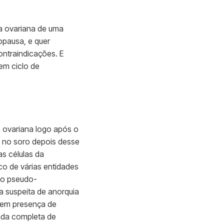
va ovariana de uma
opausa, e quer
ontraindicações. E
em ciclo de
 ovariana logo após o
l no soro depois desse
s células da
co de várias entidades
; o pseudo-
a suspeita de anorquia
o em presença de
ada completa de