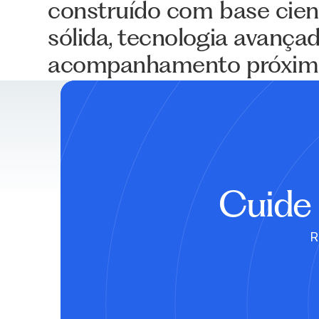
construído com base cient
sólida, tecnologia avança
acompanhamento próxi
Cuide 
R