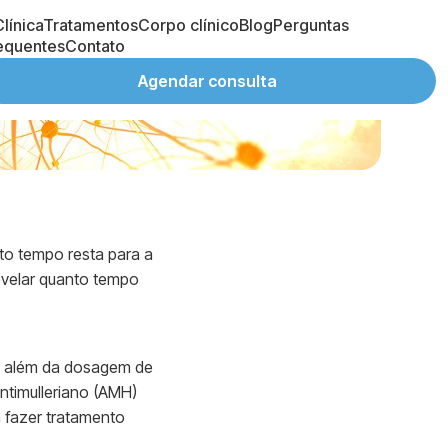
línica
Tratamentos
Corpo clínico
Blog
Perguntas
equentes
Contato
Agendar consulta
to tempo resta para a
evelar quanto tempo
ol; além da dosagem de
ntimulleriano (AMH)
 fazer tratamento