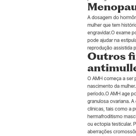
Menopau
A dosagem do hormônio
mulher que tem histór
engravidar.O exame po
pode ajudar na estipu
reprodução assistida 
Outros f
antimull
O AMH começa a ser p
nascimento da mulher.
período.O AMH age por
granulosa ovariana. A
clínicas, tais como a
hermafroditismo mascu
ou ectopia testicular.
aberrações cromossômi