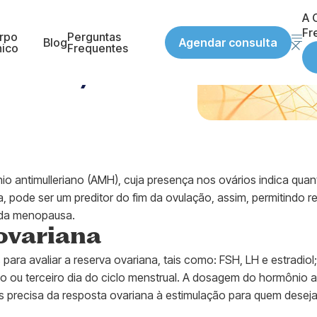
A C
Fr
rpo
Perguntas
Agendar consulta
Blog
nico
Frequentes
 (AMH)
 antimulleriano (AMH), cuja presença nos ovários indica quan
 pode ser um preditor do fim da ovulação, assim, permitindo r
 da menopausa.
ovariana
para avaliar a reserva ovariana, tais como: FSH, LH e estradi
do ou terceiro dia do ciclo menstrual. A dosagem do hormônio a
s precisa da resposta ovariana à estimulação para quem deseja