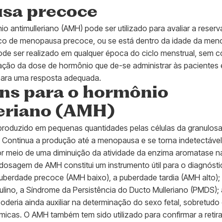
sa precoce
 antimulleriano (AMH) pode ser utilizado para avaliar a reser
ico de menopausa precoce, ou se está dentro da idade da men
de ser realizado em qualquer época do ciclo menstrual, sem c
lação da dose de hormônio que de-se administrar às pacientes 
para uma resposta adequada.
ins para o hormônio
eriano (AMH)
roduzido em pequenas quantidades pelas células da granulosa
 Continua a produção até a menopausa e se torna indetectáve
 meio de uma diminuição da atividade da enzima aromatase na
 dosagem de AMH constitui um instrumento útil para o diagnósti
 puberdade precoce (AMH baixo), a puberdade tardia (AMH alto)
lino, a Síndrome da Persistência do Ducto Mulleriano (PMDS); 
 Poderia ainda auxiliar na determinação do sexo fetal, sobretud
cas. O AMH também tem sido utilizado para confirmar a retir